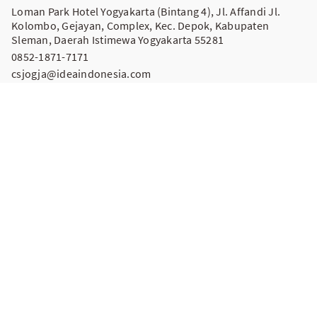
Loman Park Hotel Yogyakarta (Bintang 4), Jl. Affandi Jl.
Kolombo, Gejayan, Complex, Kec. Depok, Kabupaten
Sleman, Daerah Istimewa Yogyakarta 55281
0852-1871-7171
csjogja@ideaindonesia.com
IDEA INDONESIA Pekanbaru
Hotel Favor Pekanbaru (Bintang 3), l. Jend. Ahmad Yani
No.39, Kota Baru, Kota Pekanbaru, Riau 28156
0852-1871-7171
Keterangan
Info Program dan Pendaftaran : 085218717171(Hotline WA 24
jam). Pelayanan OJT & Penempatan Kerja : 0852-5694-0574 (WA
jam kerja)
Pelayanan Kemitraan : 085269997900 (WA jam kerja)